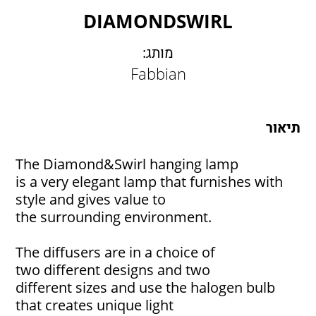
LAMBERT & FILS
DIAMONDSWIRL
ROGER PRADIER
PORSCHE
מותג:
CATELLANI & SMITH
Fabbian
VIABIZZUNO
TOBIAS GRAU
תיאור
GROK
The Diamond&Swirl hanging lamp
is a very elegant lamp that furnishes with
style and gives value to
the surrounding environment.
The diffusers are in a choice of
two different designs and two
different sizes and use the halogen bulb
that creates unique light