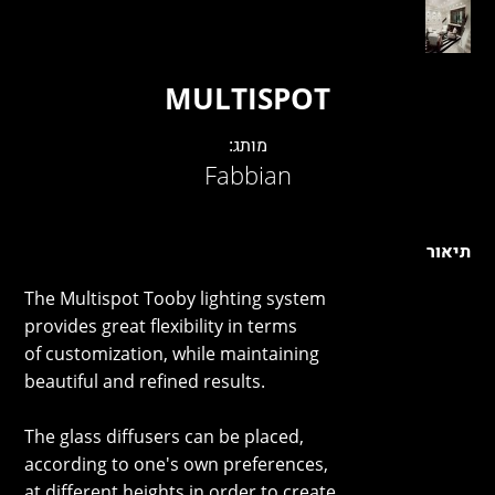
LAMBERT & FILS
ROGER PRADIER
PORSCHE
MULTISPOT
CATELLANI & SMITH
VIABIZZUNO
מותג:
TOBIAS GRAU
Fabbian
GROK
תיאור
The Multispot Tooby lighting system
provides great flexibility in terms
of customization, while maintaining
beautiful and refined results.
The glass diffusers can be placed,
according to one's own preferences,
at different heights in order to create