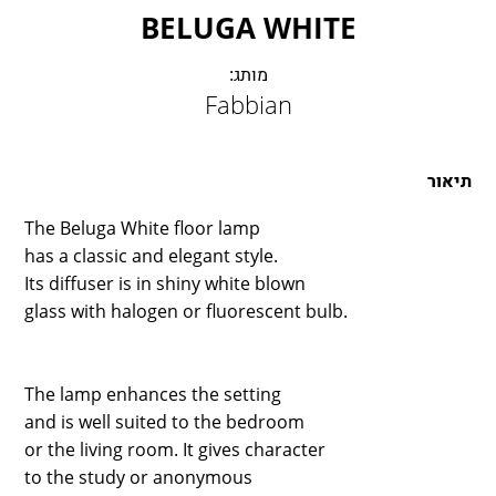
LAMBERT & FILS
BELUGA WHITE
ROGER PRADIER
PORSCHE
מותג:
Fabbian
CATELLANI & SMITH
VIABIZZUNO
TOBIAS GRAU
תיאור
GROK
The Beluga White floor lamp
has a classic and elegant style.
Its diffuser is in shiny white blown
glass with halogen or fluorescent bulb.
The lamp enhances the setting
and is well suited to the bedroom
or the living room. It gives character
to the study or anonymous