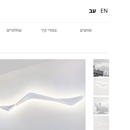
עב
EN
מותגים
צמודי קיר
שולחניים
Diesel
Foscarini
Fabbian
Marset
Nemo
Fontana Arte
Karman
DCW
Leds c4
oger Pradier
Lambert & Fils
Kreon
VIABIZZUNO
Catellani &
Porsche
Smith
Grok
Tobias Grau