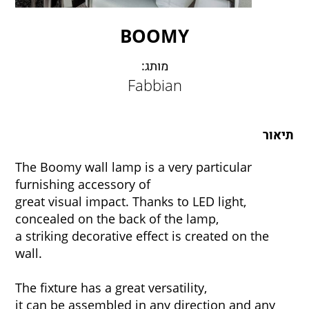
LAMBERT & FILS
ROGER PRADIER
BOOMY
PORSCHE
CATELLANI & SMITH
מותג:
Fabbian
VIABIZZUNO
TOBIAS GRAU
GROK
תיאור
The Boomy wall lamp is a very particular
furnishing accessory of
great visual impact. Thanks to LED light,
concealed on the back of the lamp,
a striking decorative effect is created on the
wall.
The fixture has a great versatility,
it can be assembled in any direction and any