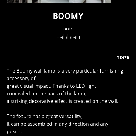
LAMBERT & FILS
ROGER PRADIER
BOOMY
PORSCHE
CATELLANI & SMITH
מותג:
Fabbian
VIABIZZUNO
TOBIAS GRAU
GROK
תיאור
The Boomy wall lamp is a very particular furnishing
accessory of
great visual impact. Thanks to LED light,
concealed on the back of the lamp,
a striking decorative effect is created on the wall.
The fixture has a great versatility,
it can be assembled in any direction and any
position.