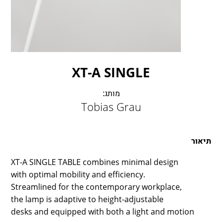
LAMBERT & FILS
ROGER PRADIER
PORSCHE
CATELLANI & SMITH
VIABIZZUNO
XT-A SINGLE
TOBIAS GRAU
GROK
מותג:
Tobias Grau
תיאור
XT-A SINGLE TABLE combines minimal design
with optimal mobility and efficiency.
Streamlined for the contemporary workplace,
the lamp is adaptive to height-adjustable
desks and equipped with both a light and motion