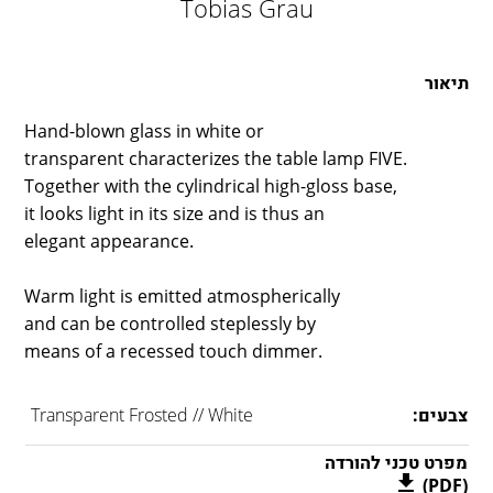
Tobias Grau
LAMBERT & FILS
ROGER PRADIER
PORSCHE
תיאור
CATELLANI & SMITH
Hand-blown glass in white or
VIABIZZUNO
transparent characterizes the table lamp FIVE.
TOBIAS GRAU
Together with the cylindrical high-gloss base,
GROK
it looks light in its size and is thus an
elegant appearance.
Warm light is emitted atmospherically
and can be controlled steplessly by
means of a recessed touch dimmer.
צבעים:
Transparent Frosted // White
מפרט טכני להורדה
(PDF)