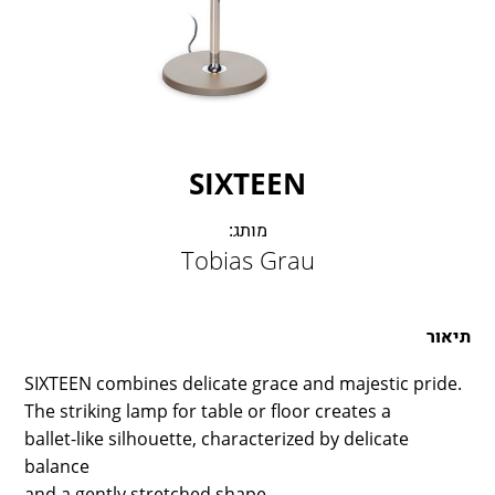
LAMBERT & FILS
ROGER PRADIER
PORSCHE
CATELLANI & SMITH
VIABIZZUNO
TOBIAS GRAU
SIXTEEN
GROK
מותג:
Tobias Grau
תיאור
SIXTEEN combines delicate grace and majestic pride.
The striking lamp for table or floor creates a
ballet-like silhouette, characterized by delicate
balance
and a gently stretched shape.