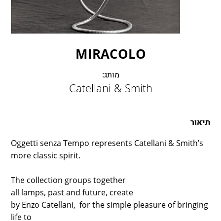
LAMBERT & FILS
ROGER PRADIER
PORSCHE
CATELLANI & SMITH
MIRACOLO
VIABIZZUNO
TOBIAS GRAU
מותג:
Catellani & Smith
GROK
תיאור
Oggetti senza Tempo represents Catellani & Smith’s
more classic spirit.
The collection groups together
all lamps, past and future, create
by Enzo Catellani, for the simple pleasure of bringing
life to