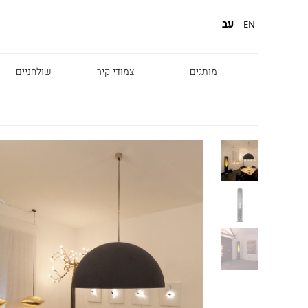
עב
EN
מותגים
צמודי קיר
שולחניים
Diesel
Foscarini
Fabbian
Marset
Nemo
Fontana Arte
Karman
DCW
Leds c4
oger Pradier
Lambert & Fils
Kreon
VIABIZZUNO
Catellani &
Porsche
Smith
Grok
Tobias Grau