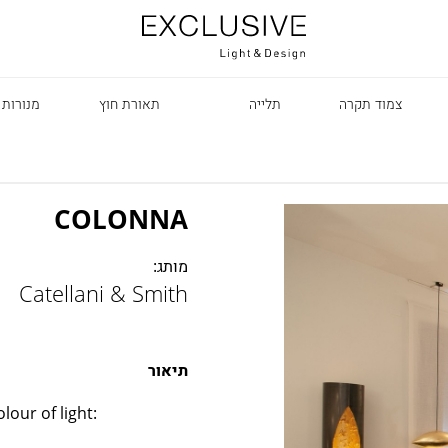
צמוד תקרה
תלייה
תאורת חוץ
מנורות 
COLONNA
מותג:
Catellani & Smith
R
תיאור
lour of light: