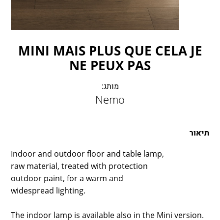
LAMBERT & FILS
ROGER PRADIER
PORSCHE
CATELLANI & SMITH
MINI MAIS PLUS QUE CELA JE
VIABIZZUNO
NE PEUX PAS
TOBIAS GRAU
מותג:
GROK
Nemo
תיאור
Indoor and outdoor floor and table lamp,
raw material, treated with protection
outdoor paint, for a warm and
widespread lighting.
The indoor lamp is available also in the Mini version.