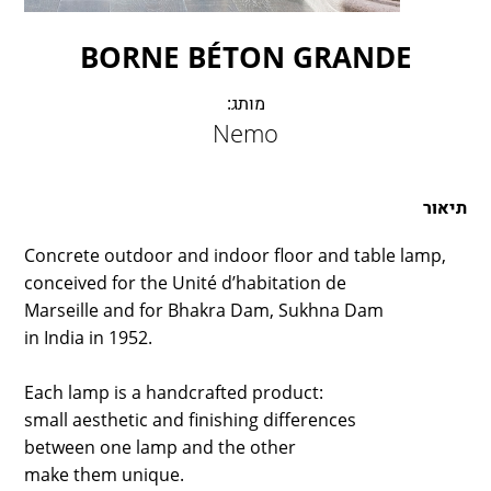
LAMBERT & FILS
ROGER PRADIER
BORNE BÉTON GRANDE
PORSCHE
CATELLANI & SMITH
מותג:
Nemo
VIABIZZUNO
TOBIAS GRAU
GROK
תיאור
Concrete outdoor and indoor floor and table lamp,
conceived for the Unité d’habitation de
Marseille and for Bhakra Dam, Sukhna Dam
in India in 1952.
Each lamp is a handcrafted product:
small aesthetic and finishing differences
between one lamp and the other
make them unique.