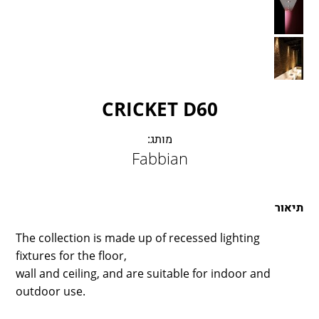
LAMBERT & FILS
ROGER PRADIER
PORSCHE
CATELLANI & SMITH
VIABIZZUNO
CRICKET D60
TOBIAS GRAU
GROK
מותג:
Fabbian
תיאור
The collection is made up of recessed lighting
fixtures for the floor,
wall and ceiling, and are suitable for indoor and
outdoor use.