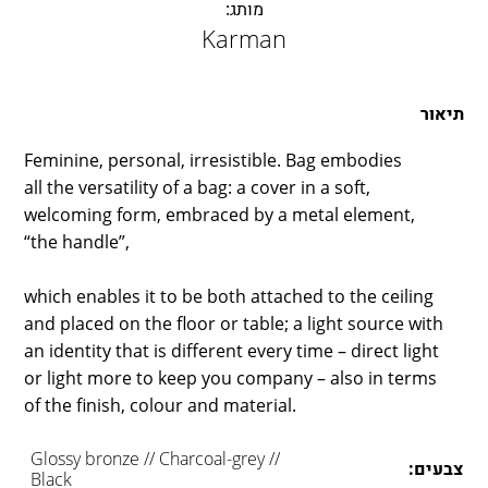
LAMBERT & FILS
מותג:
Karman
ROGER PRADIER
PORSCHE
CATELLANI & SMITH
תיאור
VIABIZZUNO
Feminine, personal, irresistible. Bag embodies
TOBIAS GRAU
all the versatility of a bag: a cover in a soft,
GROK
welcoming form, embraced by a metal element,
“the handle”,
which enables it to be both attached to the ceiling
and placed on the floor or table; a light source with
an identity that is different every time – direct light
or light more to keep you company – also in terms
of the finish, colour and material.
Glossy bronze // Charcoal-grey //
צבעים:
Black