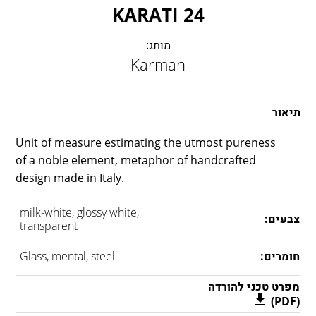
LAMBERT & FILS
24 KARATI
ROGER PRADIER
מותג:
PORSCHE
Karman
CATELLANI & SMITH
VIABIZZUNO
TOBIAS GRAU
תיאור
GROK
Unit of measure estimating the utmost pureness
of a noble element, metaphor of handcrafted
design made in Italy.
milk-white, glossy white,
צבעים:
transparent
חומרים:
Glass, mental, steel
מפרט טכני להורדה
(PDF)