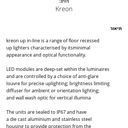
מותג:
LAMBERT & FILS
Kreon
ROGER PRADIER
PORSCHE
CATELLANI & SMITH
תיאור
VIABIZZUNO
kreon up in-line is a range of floor recessed
TOBIAS GRAU
up lighters characterised by itsminimal
GROK
appearance and optical functionality.
LED modules are deep-set within the luminaires
and are controlled by a choice of anti-glare
louvre for precise uplighting; brightness limiting
diffuser for ambient or orientation lighting;
and wall wash optic for vertical illumina
The units are sealed to IP67 and have
a die cast aluminium and stainless steel
housing to provide protection from the