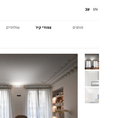
עב
EN
מותגים
צמודי קיר
שולחניים
Diesel
Foscarini
Fabbian
Marset
Nemo
Fontana Arte
Karman
DCW
Leds c4
oger Pradier
Lambert & Fils
Kreon
VIABIZZUNO
Catellani &
Porsche
Smith
Grok
Tobias Grau