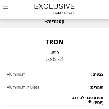
קטגוריות
+
מותגים
FABBIAN
צמודי קיר
TRON
FOSCARINI
שולחניים
מותג:
DIESEL
צמוד תקרה
Leds c4
FONTANA ARTE
תלייה
NEMO
תאורת חוץ
צבעים:
Aluminium
MARSET
מנורות עומדות
LEDS C4
זרקור
חומרים:
Aluminium // Glass
DCW
כל המוצרים
KARMAN
מפרט טכני להורדה
(PDF)
KREON