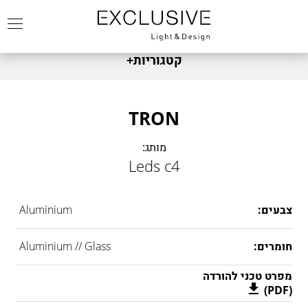
קטגוריות
+
מותגים
FABBIAN
צמודי קיר
TRON
FOSCARINI
שולחניים
מותג:
DIESEL
צמוד תקרה
Leds c4
FONTANA ARTE
תלייה
NEMO
תאורת חוץ
צבעים:
Aluminium
MARSET
מנורות עומדות
LEDS C4
זרקור
חומרים:
Aluminium // Glass
DCW
כל המוצרים
KARMAN
מפרט טכני להורדה
(PDF)
KREON