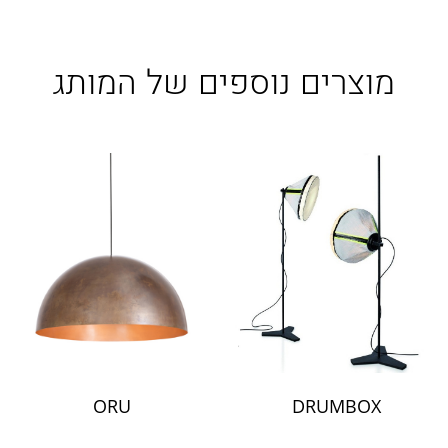
LAMBERT & FILS
ROGER PRADIER
PORSCHE
מוצרים נוספים של המותג
CATELLANI & SMITH
VIABIZZUNO
TOBIAS GRAU
GROK
ORU
DRUMBOX