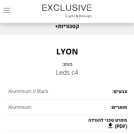
קטגוריות
+
מותגים
FABBIAN
צמודי קיר
LYON
FOSCARINI
שולחניים
מותג:
DIESEL
צמוד תקרה
Leds c4
FONTANA ARTE
תלייה
NEMO
תאורת חוץ
צבעים:
Aluminium // Black
MARSET
מנורות עומדות
LEDS C4
זרקור
חומרים:
Aluminium
DCW
כל המוצרים
KARMAN
מפרט טכני להורדה
(PDF)
KREON