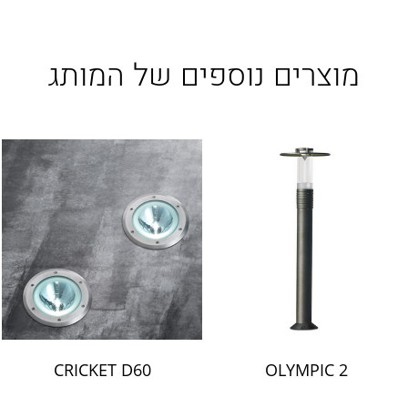
LAMBERT & FILS
ROGER PRADIER
PORSCHE
מוצרים נוספים של המותג
CATELLANI & SMITH
VIABIZZUNO
TOBIAS GRAU
GROK
CRICKET D60
OLYMPIC 2