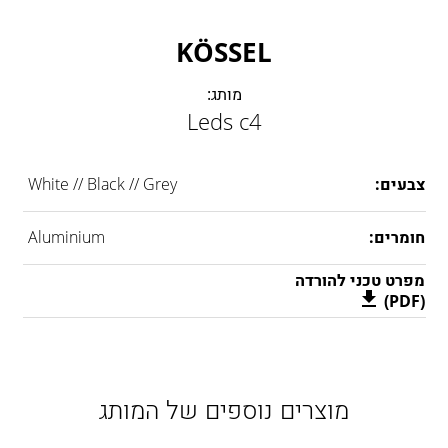
LAMBERT & FILS
ROGER PRADIER
KÖSSEL
PORSCHE
CATELLANI & SMITH
מותג:
Leds c4
VIABIZZUNO
TOBIAS GRAU
GROK
צבעים:
White // Black // Grey
חומרים:
Aluminium
מפרט טכני להורדה
(PDF)
מוצרים נוספים של המותג