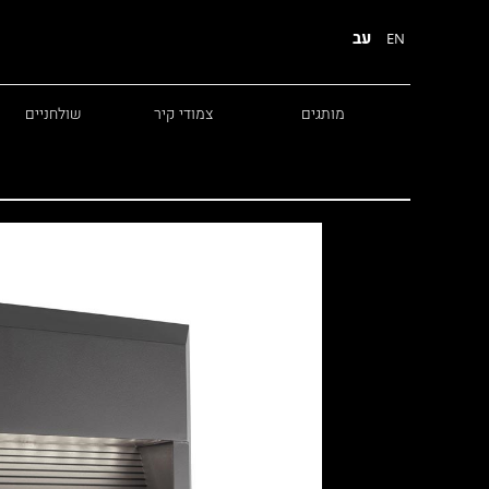
עב
EN
מותגים
צמודי קיר
שולחניים
Diesel
Foscarini
Fabbian
Marset
Nemo
Fontana Arte
Karman
DCW
Leds c4
oger Pradier
Lambert & Fils
Kreon
VIABIZZUNO
Catellani &
Porsche
Smith
Grok
Tobias Grau