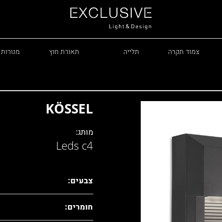
צמוד תקרה
תלייה
תאורת חוץ
מנורות 
KÖSSEL
מותג:
Leds c4
R
צבעים:
חומרים: