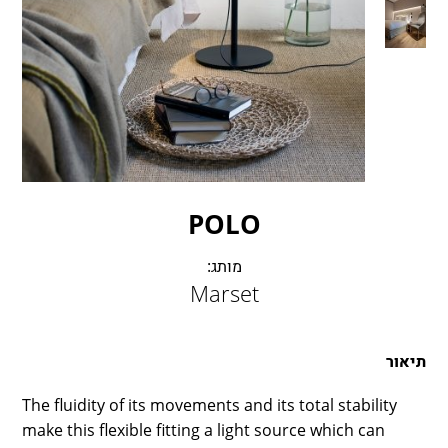
LAMBERT & FILS
ROGER PRADIER
PORSCHE
CATELLANI & SMITH
VIABIZZUNO
TOBIAS GRAU
GROK
POLO
מותג:
Marset
תיאור
The fluidity of its movements and its total stability
make this flexible fitting a light source which can