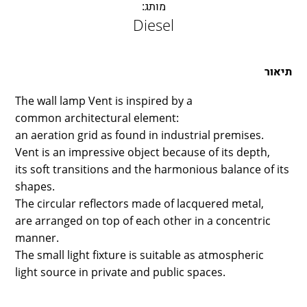
LAMBERT & FILS
מותג:
Diesel
ROGER PRADIER
PORSCHE
CATELLANI & SMITH
תיאור
VIABIZZUNO
The wall lamp Vent is inspired by a
TOBIAS GRAU
common architectural element:
GROK
an aeration grid as found in industrial premises.
Vent is an impressive object because of its depth,
its soft transitions and the harmonious balance of its
shapes.
The circular reflectors made of lacquered metal,
are arranged on top of each other in a concentric
manner.
The small light fixture is suitable as atmospheric
light source in private and public spaces.