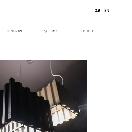
עב
EN
מותגים
צמודי קיר
שולחניים
Diesel
Foscarini
Fabbian
Marset
Nemo
Fontana Arte
Karman
DCW
Leds c4
oger Pradier
Lambert & Fils
Kreon
VIABIZZUNO
Catellani &
Porsche
Smith
Grok
Tobias Grau