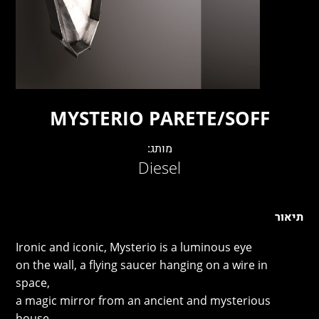
LAMBERT & FILS
ROGER PRADIER
PORSCHE
CATELLANI & SMITH
VIABIZZUNO
TOBIAS GRAU
MYSTERIO PARETE/SOFF
GROK
מותג:
Diesel
תיאור
Ironic and iconic, Mysterio is a luminous eye
on the wall, a flying saucer hanging on a wire in
space,
a magic mirror from an ancient and mysterious
house,