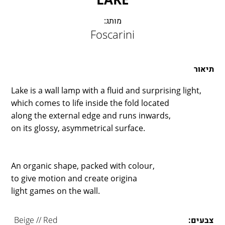
LAMBERT & FILS
ROGER PRADIER
מותג:
PORSCHE
Foscarini
CATELLANI & SMITH
VIABIZZUNO
תיאור
TOBIAS GRAU
GROK
Lake is a wall lamp with a fluid and surprising light,
which comes to life inside the fold located
along the external edge and runs inwards,
on its glossy, asymmetrical surface.
An organic shape, packed with colour,
to give motion and create origina
light games on the wall.
צבעים:
Beige // Red