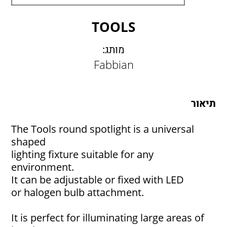
LAMBERT & FILS
ROGER PRADIER
TOOLS
PORSCHE
CATELLANI & SMITH
מותג:
VIABIZZUNO
Fabbian
TOBIAS GRAU
GROK
תיאור
The Tools round spotlight is a universal
shaped
lighting fixture suitable for any
environment.
It can be adjustable or fixed with LED
or halogen bulb attachment.
It is perfect for illuminating large areas of