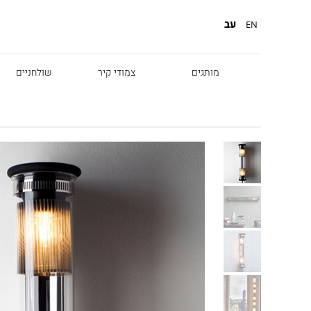
עב
EN
מותגים
צמודי קיר
שולחניים
Diesel
Foscarini
Fabbian
Marset
Nemo
Fontana Arte
Karman
DCW
Leds c4
oger Pradier
Lambert & Fils
Kreon
VIABIZZUNO
Catellani &
Porsche
Smith
Grok
Tobias Grau