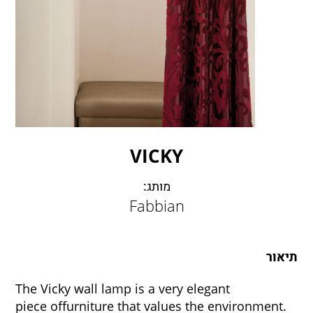
LAMBERT & FILS
ROGER PRADIER
PORSCHE
CATELLANI & SMITH
VIABIZZUNO
TOBIAS GRAU
GROK
VICKY
מותג:
Fabbian
תיאור
The Vicky wall lamp is a very elegant
piece offurniture that values ​​the environment.