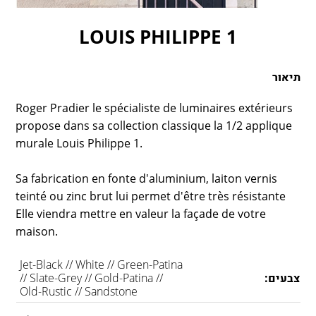
LAMBERT & FILS
ROGER PRADIER
LOUIS PHILIPPE 1
PORSCHE
CATELLANI & SMITH
תיאור
VIABIZZUNO
TOBIAS GRAU
Roger Pradier le spécialiste de luminaires extérieurs
propose dans sa collection classique la 1/2 applique
GROK
murale Louis Philippe 1.
Sa fabrication en fonte d'aluminium, laiton vernis
teinté ou zinc brut lui permet d'être très résistante
Elle viendra mettre en valeur la façade de votre
maison.
Jet-Black // White // Green-Patina
צבעים:
// Slate-Grey // Gold-Patina //
Old-Rustic // Sandstone