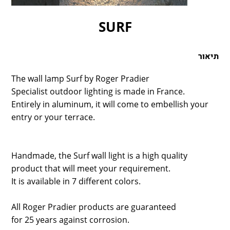
LAMBERT & FILS
ROGER PRADIER
SURF
PORSCHE
CATELLANI & SMITH
תיאור
VIABIZZUNO
TOBIAS GRAU
The wall lamp Surf by Roger Pradier
Specialist outdoor lighting is made in France.
GROK
Entirely in aluminum, it will come to embellish your
entry or your terrace.
Handmade, the Surf wall light is a high quality
product that will meet your requirement.
It is available in 7 different colors.
All Roger Pradier products are guaranteed
for 25 years against corrosion.