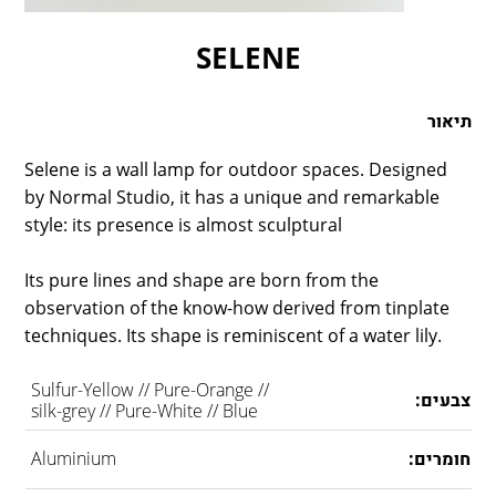
LAMBERT & FILS
ROGER PRADIER
SELENE
PORSCHE
CATELLANI & SMITH
תיאור
VIABIZZUNO
TOBIAS GRAU
Selene is a wall lamp for outdoor spaces. Designed
by Normal Studio, it has a unique and remarkable
GROK
style: its presence is almost sculptural
Its pure lines and shape are born from the
observation of the know-how derived from tinplate
techniques. Its shape is reminiscent of a water lily.
Sulfur-Yellow // Pure-Orange //
צבעים:
silk-grey // Pure-White // Blue
חומרים:
Aluminium