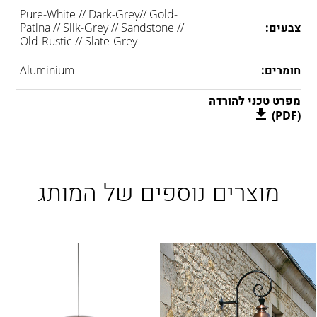
LAMBERT & FILS
Pure-White // Dark-Grey// Gold-
ROGER PRADIER
צבעים:
Patina // Silk-Grey // Sandstone //
Old-Rustic // Slate-Grey
PORSCHE
CATELLANI & SMITH
חומרים:
Aluminium
VIABIZZUNO
מפרט טכני להורדה
TOBIAS GRAU
(PDF)
GROK
מוצרים נוספים של המותג