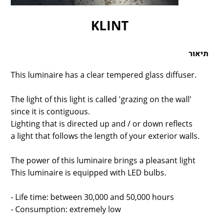
LAMBERT & FILS
ROGER PRADIER
KLINT
PORSCHE
CATELLANI & SMITH
תיאור
VIABIZZUNO
TOBIAS GRAU
This luminaire has a clear tempered glass diffuser.
GROK
The light of this light is called 'grazing on the wall'
since it is contiguous.
Lighting that is directed up and / or down reflects
a light that follows the length of your exterior walls.
The power of this luminaire brings a pleasant light
This luminaire is equipped with LED bulbs.
- Life time: between 30,000 and 50,000 hours
- Consumption: extremely low