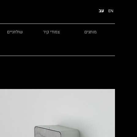
עב
EN
מותגים
צמודי קיר
שולחניים
Diesel
Foscarini
Fabbian
Marset
Nemo
Fontana Arte
Karman
DCW
Leds c4
oger Pradier
Lambert & Fils
Kreon
VIABIZZUNO
Catellani &
Porsche
Smith
Grok
Tobias Grau