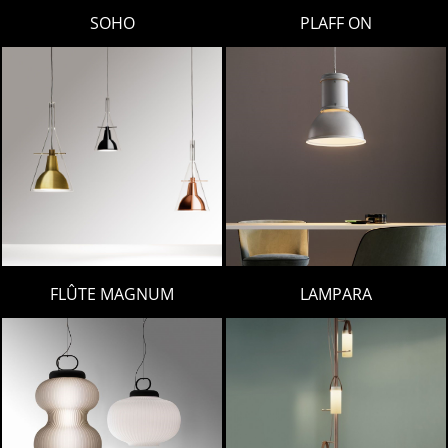
LAMBERT & FILS
SOHO
PLAFF ON
ROGER PRADIER
PORSCHE
CATELLANI & SMITH
VIABIZZUNO
TOBIAS GRAU
GROK
FLÛTE MAGNUM
LAMPARA