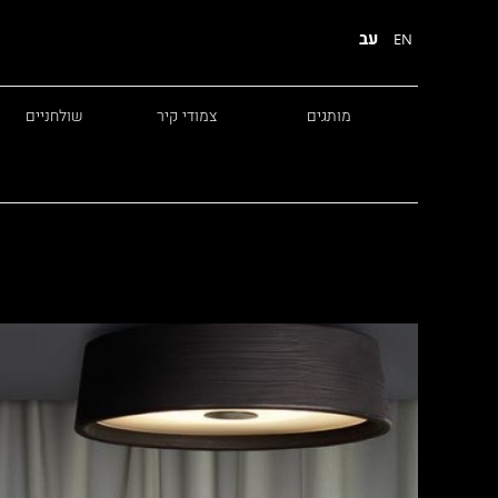
עב
EN
מותגים
צמודי קיר
שולחניים
Diesel
Foscarini
Fabbian
Marset
Nemo
Fontana Arte
Karman
DCW
Leds c4
oger Pradier
Lambert & Fils
Kreon
VIABIZZUNO
Catellani &
Porsche
Smith
Grok
Tobias Grau