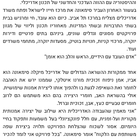
וההיסטוריה עם ההווה העדכני והחדשני של תכנון אדריכלי.
בעשור האחרון העביר סימאונה את מרכז חייו לישראל ופתח משרד
אדריכלים מצליח במרכז תל אביב. כיום הוא עובד, חי ומרגיש בבית
בשתי התרבויות ובשתי המדינות. מאחוריו תכנון וליווי של מגוון
פרויקטים מסוגים וגדלים שונים, ביניהם בתים פרטיים ודירות
יוקרה, מרכזי קניות, חנויות בוטיק, מסעדות יוקרה, מתחמי משרדים
ועוד.
"אדם העובד עם הידיים, הראש והלב הוא אומן"
אחד ממקורות ההשראה הגדולים של אדריכל מיקלה סימאונה הוא
אביו, אמן ניפוח זכוכית מורנו איטלקי, שממנו ירש את האהבה
לחומר ואת השאיפה לגעת בו ולהפוך אותו ליצירת אמנות שימושית.
אולי בהשראת האב, חומרי היצירה בהם הוא משתמש הם לרוב
חומרים טבעיים כעץ, אבן, זכוכית וברזל.
"אני מאמין שהעבודה האדריכלית היא שילוב של יצירה אמנותית
מקורית ועל-זמנית, עם חלל פונקציונלי בעל משמעות ותפקוד בחיי
היומיום. אסור לשכוח שהצלחת הפרויקט תלויה ביצירת שפה
משותפת עם הלקוח" אומר סימאונה. "בכל פרויקט אני לומד להכיר