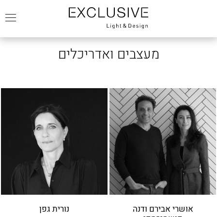
מעצבים ואדריכלים
אושרי אבירם ודנה
נורית גפן